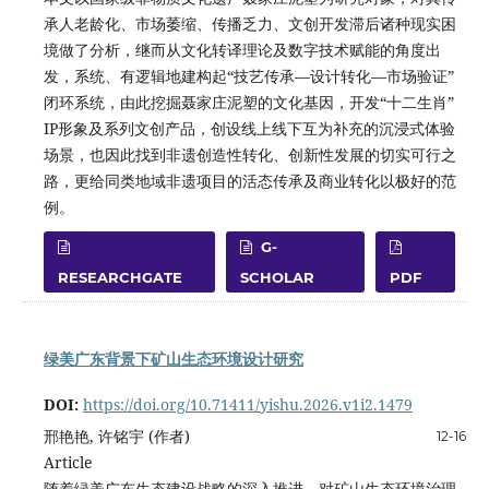
承人老龄化、市场萎缩、传播乏力、文创开发滞后诸种现实困
境做了分析，继而从文化转译理论及数字技术赋能的角度出
发，系统、有逻辑地建构起“技艺传承—设计转化—市场验证”
闭环系统，由此挖掘聂家庄泥塑的文化基因，开发“十二生肖”
IP形象及系列文创产品，创设线上线下互为补充的沉浸式体验
场景，也因此找到非遗创造性转化、创新性发展的切实可行之
路，更给同类地域非遗项目的活态传承及商业转化以极好的范
例。
G-
RESEARCHGATE
SCHOLAR
PDF
绿美广东背景下矿山生态环境设计研究
DOI:
https://doi.org/10.71411/yishu.2026.v1i2.1479
邢艳艳, 许铭宇 (作者)
12-16
Article
随着绿美广东生态建设战略的深入推进，对矿山生态环境治理