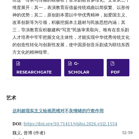
维度展开：其一，表演教育应借鉴传统戏曲以简驭繁、以形传
神的优势；其二，原创剧本需以中华优秀精神，如爱国主义、
改革创新等为引领，积极挖掘本土题材与民族思想内涵；其
三，导演教育应积极建构“写意”民族审美取向。唯有在音乐剧
人才培养中牢牢把握文化主体性，才能实现中华优秀传统文化
的创造性转化与创新性发展，使中国原创音乐剧成为联结东西
方文化的精神纽带。
G-
RESEARCHGATE
SCHOLAR
PDF
艺术
达利超现实主义绘画思维对不良情绪的疗愈作用
DOI:
https://doi.org/10.71411/yishu.2026.v1i2.1554
魏义, 曾博 (作者)
52-59