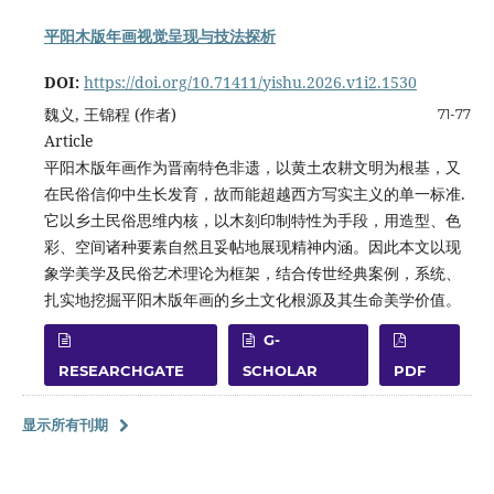
平阳木版年画视觉呈现与技法探析
DOI:
https://doi.org/10.71411/yishu.2026.v1i2.1530
魏义, 王锦程 (作者)
71-77
Article
平阳木版年画作为晋南特色非遗，以黄土农耕文明为根基，又
在民俗信仰中生长发育，故而能超越西方写实主义的单一标准.
它以乡土民俗思维内核，以木刻印制特性为手段，用造型、色
彩、空间诸种要素自然且妥帖地展现精神内涵。因此本文以现
象学美学及民俗艺术理论为框架，结合传世经典案例，系统、
扎实地挖掘平阳木版年画的乡土文化根源及其生命美学价值。
G-
RESEARCHGATE
SCHOLAR
PDF
显示所有刊期