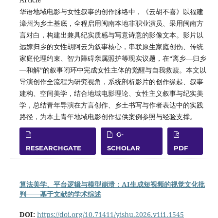
华语地域电影与女性叙事的创作脉络中，《云胡不喜》以福建
漳州为乡土基底，全程启用闽南本地非职业演员、采用闽南方
言对白，构建出兼具纪实质感与写意诗意的影像文本。影片以
远嫁归乡的女性胡阿云为叙事核心，串联原生家庭创伤、传统
家庭伦理约束、智力障碍亲属照护等现实议题，在“离乡—归乡
—和解”的叙事闭环中完成女性主体的觉醒与自我救赎。本文以
导演创作全流程为研究视角，系统剖析影片的创作缘起、叙事
建构、空间美学，结合地域电影理论、女性主义叙事与纪实美
学，总结青年导演在方言创作、乡土书写与作者表达中的实践
路径，为本土青年地域电影创作提供案例参照与经验支撑。
G-
RESEARCHGATE
SCHOLAR
PDF
算法美学、平台逻辑与模型崩溃：AI生成短视频的视觉文化批
判——基于文献的学术综述
DOI:
https://doi.org/10.71411/yishu.2026.v1i1.1545