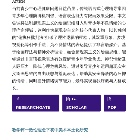
Article
当前青少年心理健康问题日益凸显，传统语言式心理辅导常因
青少年心理防御机制强、语言表达能力有限而效果受限。本文
尝试将达利超现实主义的绘画思维引入对青少年不良情绪的心
理疗愈领域，达利作为超现实主义的核心代表人物，以其独创
的“偏执狂批判法”打破了理性逻辑的桎梏，其双重形象、梦境
视觉化等创作手法，为不良情绪的表达提供了非言语媒介。基
于绘画疗法与精神分析理论，融合超现实主义的绘画思维，能
够通过非言语视觉表达有效缓解青少年学业焦虑、抑郁情绪及
人际压力，降低心理危机风险。通过引导青少年运用超现实主
义绘画思维的自由联想与荒诞表达，帮助其安全释放内心压抑
的情绪，同时提升情绪调节能力，最终实现自我疗愈与人格成
长。
G-
RESEARCHGATE
SCHOLAR
PDF
教学评一致性理念下初中美术本土化研究