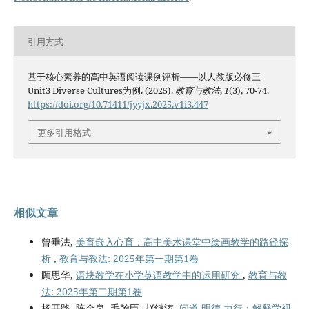
引用方式
基于核心素养的高中英语阅读课例评析——以人教版必修三
Unit3 Diverse Cultures为例. (2025).
教育与教法
,
1
(3), 70-74.
https://doi.org/10.71411/jyyjx.2025.v1i3.447
更多引用格式
相似文章
曾垂法,
美育嵌入心育：高中美术课堂中绘画教学的路径探
析
,
教育与教法: 2025年第一期第1卷
顾思华,
语块教学在小学英语教学中的运用研究
,
教育与教
法: 2025年第二期第1卷
杨开路, 陈金泉, 毛翰臣, 赵继涛,
问道-明德-力行：解释学视