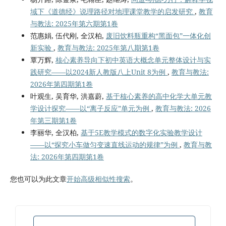
域下《道德经》说理路径对地理课堂教学的启发研究
,
教育
与教法: 2025年第六期第1卷
范惠娟, 伍代刚, 全汉柏,
废旧饮料瓶重构“黑面包”一体化创
新实验
,
教育与教法: 2025年第八期第1卷
覃万辉,
核心素养导向下初中英语大概念单元整体设计与实
践研究——以2024新人教版八上Unit 8为例
,
教育与教法:
2026年第四期第1卷
叶观生, 吴育华, 洪嘉蔚,
基于核心素养的高中化学大单元教
学设计探究——以“离子反应”单元为例
,
教育与教法: 2026
年第三期第1卷
李丽华, 全汉柏,
基于5E教学模式的数字化实验教学设计
——以“探究小车做匀变速直线运动的规律”为例
,
教育与教
法: 2026年第四期第1卷
您也可以为此文章
开始高级相似性搜索
。