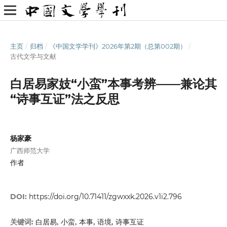
主页
/
归档
/
《中国文学学刊》2026年第2期（总第002期）
/
古代文学与文献
白居易家妓“小蛮”本事考辨——兼论其
“诗事互证”法之反思
杨家豪
广西师范大学
作者
DOI:
https://doi.org/10.71411/zgwxxk.2026.v1i2.796
白居易, 小蛮, 本事, 语境, 诗事互证
关键词: