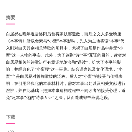
摘要
白居易在晚年退居洛阳后曾将家妓都遣散，而后之文人多受晚唐
《本事诗》所载樊素与“小蛮”本事影响，先入为主地将该“本事”代
入到对白氏其余相关诗歌的阐释中，忽视了白居易作品中并无“小
蛮”这一人物的事实。此外，为了达到“诗”“事”互证的目的，读者对
白居易相关的诗歌进行有意识地附会和“误读”，扩大了本事的影
响，并经典化了“小蛮腰”这一事典。结合语言以及文化语境，“小
蛮”当是白居易对善舞歌妓的泛称。后人对“小蛮”的接受与传播表
明，在引用经典化的本事材料时，需对本事出处以及相关文献进行
澄辨，并在此基础上把握本事建构过程中不同读者的接受心理，避
免“泛本事”化的“诗事互证”之法，从而造成郢书燕说之误。
下载