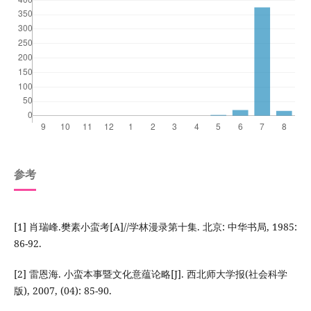
参考
[1] 肖瑞峰.樊素小蛮考[A]//学林漫录第十集. 北京: 中华书局, 1985:
86-92.
[2] 雷恩海. 小蛮本事暨文化意蕴论略[J]. 西北师大学报(社会科学
版), 2007, (04): 85-90.