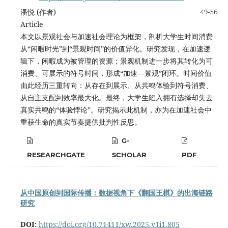
潘悦 (作者)
49-56
Article
本文以景观社会与加速社会理论为框架，剖析大学生时间消费
从“闲暇时光”到“景观时间”的价值异化。研究发现，在加速逻
辑下，闲暇成为被管理的资源；景观机制进一步将其转化为可
消费、可展示的符号时间，形成“加速—景观”闭环。时间价值
由此经历三重转向：从存在到展示、从共鸣体验到符号消费、
从自主支配到效率最大化。最终，大学生陷入拥有选择却失去
真实共鸣的“体验悖论”。研究揭示此机制，亦为在加速社会中
重获生命的真实节奏提供批判性反思。
G-
RESEARCHGATE
SCHOLAR
PDF
从中国原创到国际传播：数据视角下《翻国王棋》的出海链路
研究
DOI:
https://doi.org/10.71411/xw.2025.v1i1.805