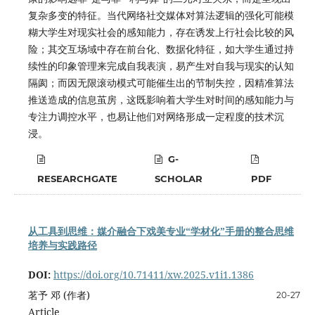
复杂多变的特征。当代网络社交媒体对算法逻辑的强化可能模
糊大学生对现实社会的感知能力，存在诱发上行社会比较的风
险；其交互场域中存在前台化、数据化特征，如大学生通过持
续性的印象管理来完成自我表演，易产生对自我与现实的认知
隔阂；而因无限滚动模式可能催生出的节制失控，因精准算法
推送造成的信息茧房，这既影响着大学生对时间的感知能力与
专注力调控水平，也易让他们对网络形成一定程度的技术沉
浸。
G-
RESEARCHGATE
SCHOLAR
PDF
从工具到思维：媒介融合下戏美专业“学材化”手册的整合思维
培养与实践路径
DOI:
https://doi.org/10.71411/xw.2025.v1i1.1386
茗予 邓 (作者)
20-27
Article