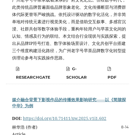
此类传统品牌普遍面临品牌形象老化、文化传播断层与消费群
体代际更替等严峻挑战。依托设计驱动的数字化活化，并非简
单地对传统元素进行视觉美化，而是借助交互叙事、多感官沉
浸、社群共创等数字体验手段，重构年轻用户与早茶文化间的
认知、情感及行为的联结。本文结合行业现状与实践探索，提
出从品牌IP符号打造、数字体验场景设计、文化共创平台搭建
三个维度构建活化路径，为广州老字号早茶品牌数字化转型提
供理论参考与实践操作思路。
G-
RESEARCHGATE
SCHOLAR
PDF
媒介融合背景下影视作品的传播效果影响研究
——以《简牍探
中华》为例
DOI:
https://doi.org/10.71411/xw.2025.v1i1.602
林华浩 (作者)
8-14
Article