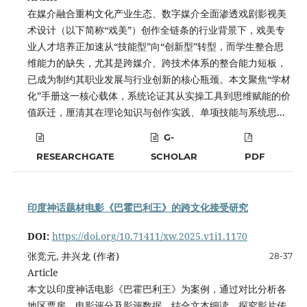
在媒介融合重构文化产业生态、数字媒介全面渗透戏剧影视美
术设计（以下简称“戏美”）创作全链条的行业背景下，戏美专
业人才培养正加速从“技能型”向“创新型”转型，而学生整合思
维能力的缺失，尤其是跨媒介、跨技术体系的整合能力短板，
已成为制约其职业发展与行业创新的核心瓶颈。本文聚焦“学材
化”手册这一核心载体，系统论证其从实操工具到思维赋能的价
值跃迁，厘清其在理论知识与创作实践、单项技能与系统思...
G-
RESEARCHGATE
SCHOLAR
PDF
印度神话题材电影《巴霍巴利王》的跨文化接受研究
DOI:
https://doi.org/10.71411/xw.2025.v1i1.1170
张竞元, 井兴龙 (作者)
28-37
Article
本文以印度神话电影《巴霍巴利王》为案例，通过对比分析各
地区票房、电影评分及影评数据，结合文本细读，探究影片传