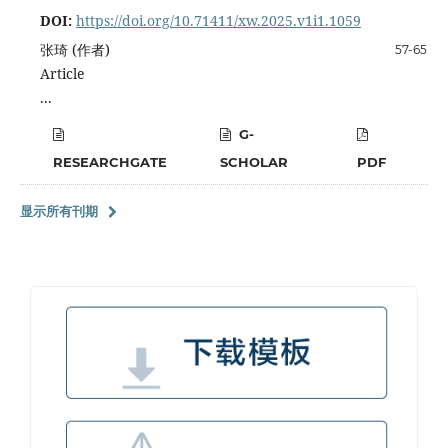
DOI:
https://doi.org/10.71411/xw.2025.v1i1.1059
张琦 (作者)
57-65
Article
...
G-
RESEARCHGATE
SCHOLAR
PDF
显示所有刊期