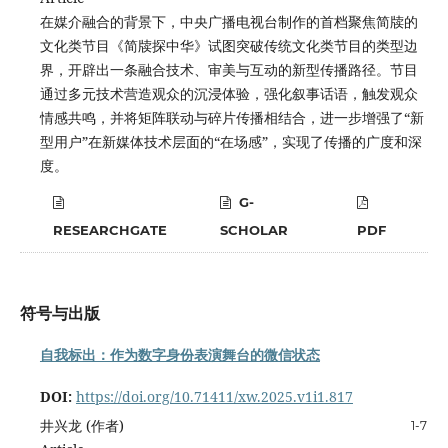
在媒介融合的背景下，中央广播电视台制作的首档聚焦简牍的
文化类节目《简牍探中华》试图突破传统文化类节目的类型边
界，开辟出一条融合技术、审美与互动的新型传播路径。节目
通过多元技术营造观众的沉浸体验，强化叙事话语，触发观众
情感共鸣，并将矩阵联动与碎片传播相结合，进一步增强了“新
型用户”在新媒体技术层面的“在场感”，实现了传播的广度和深
度。
G-
RESEARCHGATE
SCHOLAR
PDF
符号与出版
自我标出：作为数字身份表演舞台的微信状态
DOI:
https://doi.org/10.71411/xw.2025.v1i1.817
井兴龙 (作者)
1-7